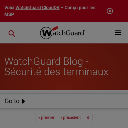
Aller au contenu principal
Voici
WatchGuard CloudDR
– Conçu pour les
MSP
Open mobi
Close search
WatchGuard Blog -
Sécurité des terminaux
Go to
Pagination
« premier
‹ précédent
6