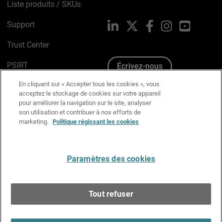
Liste produits / SKUs
Support
LinkedIn
X
Facebook
Instagram
YouTube
Trust Center
PSIRT
Écrivez-nous
En cliquant sur « Accepter tous les cookies », vous
Avis sur les cookies
acceptez le stockage de cookies sur votre appareil
pour améliorer la navigation sur le site, analyser
Politique de confidentialité
son utilisation et contribuer à nos efforts de
marketing.
Politique régissant les cookies
Charte Graphique
Préférences email
Paramètres des cookies
Français
Tout refuser
Copyright © 1996-2026 WatchGuard Technologies, Inc.