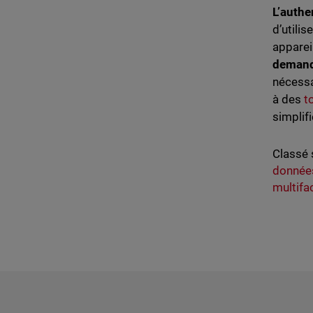
L’authe
d’utilis
apparei
demande
nécessa
à des
t
simplifi
Classé 
donnée
multifa