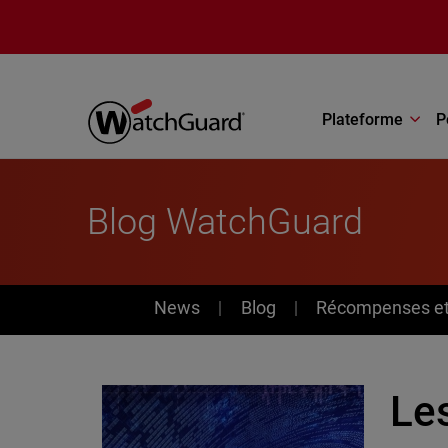
Aller au contenu principal
Plateforme
P
Blog WatchGuard
News
News
Blog
Récompenses et 
Les