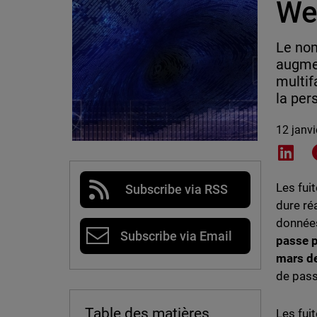
We
Le nom
augmen
multif
la per
12 janv
Shar
Les fui
Subscribe via RSS
dure ré
donnée
Subscribe via Email
passe p
mars de
de pass
Table des matières
Les fui