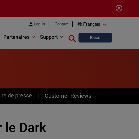
Log In
Contact
Français
Partenaires
Support
Close search
Essai
ure de presse
Customer Reviews
r le Dark