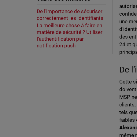
autoris
De l’importance de sécuriser
confide
correctement les identifiants
une men
La meilleure chose à faire en
d’identi
matière de sécurité ? Utiliser
des ent
l’authentification par
24 et q
notification push
princip
De l
Cette s
doivent
MSP ne 
clients
tels qu
faibles 
Alexand
même mo