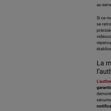
au serv
Si ce mo
se retr
précisé
vidéoco
répercu
établis
La m
l’aut
L’authe
garanti
démontr
sécuris
notific