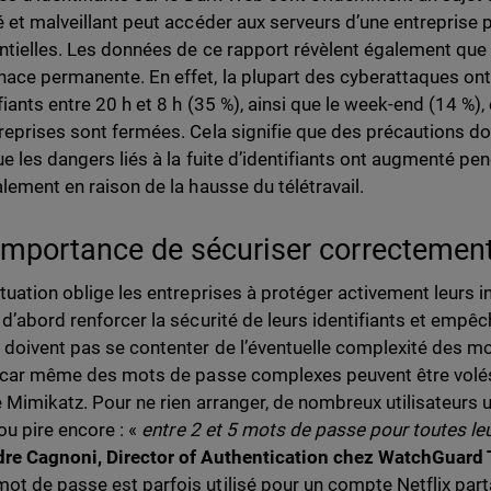
é et malveillant peut accéder aux serveurs d’une entreprise 
ntielles. Les données de ce rapport révèlent également que 
ace permanente. En effet, la plupart des cyberattaques ont l
fiants entre 20 h et 8 h (35 %), ainsi que le week-end (14 %), 
reprises sont fermées. Cela signifie que des précautions do
ue les dangers liés à la fuite d’identifiants ont augmenté pe
alement en raison de la hausse du télétravail.
’importance de sécuriser correctement 
ituation oblige les entreprises à protéger activement leurs in
 d’abord renforcer la sécurité de leurs identifiants et empêch
doivent pas se contenter de l’éventuelle complexité des mot
, car même des mots de passe complexes peuvent être volés
e Mimikatz. Pour ne rien arranger, de nombreux utilisateurs 
ou pire encore : «
entre 2 et 5 mots de passe pour toutes le
re Cagnoni, Director of Authentication chez WatchGuard
t de passe est parfois utilisé pour un compte Netflix part