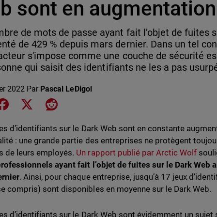
b sont en augmentation
bre de mots de passe ayant fait l’objet de fuites 
té de 429 % depuis mars dernier. Dans un tel conte
acteur s'impose comme une couche de sécurité ess
sonne qui saisit des identifiants ne les a pas usurp
ier 2022
Par
Pascal LeDigol
e on LinkedIn
Share on Facebook
Share on X
Share on Reddit
tes d’identifiants sur le Dark Web sont en constante augmen
alité : une grande partie des entreprises ne protègent toujo
s de leurs employés.
Un rapport publié par Arctic Wolf
soul
rofessionnels ayant fait l’objet de fuites sur le Dark We
rnier
. Ainsi, pour chaque entreprise, jusqu’à 17 jeux d’ident
e compris) sont disponibles en moyenne sur le Dark Web.
tes d’identifiants sur le Dark Web sont évidemment un sujet s