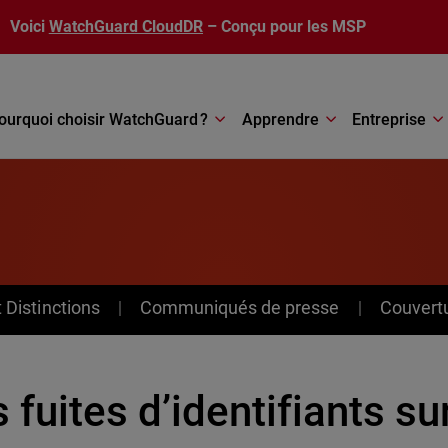
Voici
WatchGuard CloudDR
– Conçu pour les MSP
ourquoi choisir WatchGuard ?
Apprendre
Entreprise
Distinctions
Communiqués de presse
Couvert
 fuites d’identifiants su