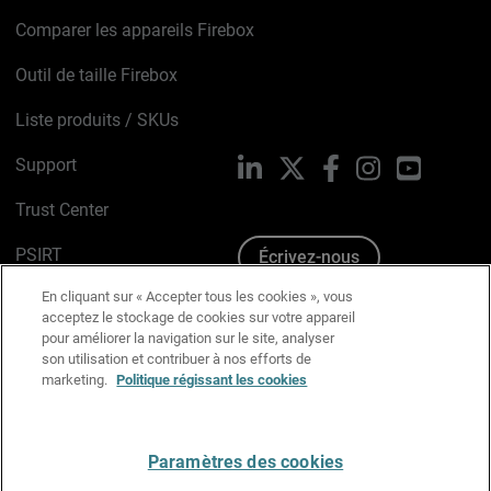
Comparer les appareils Firebox
Outil de taille Firebox
Liste produits / SKUs
Support
LinkedIn
X
Facebook
Instagram
YouTube
Trust Center
PSIRT
Écrivez-nous
En cliquant sur « Accepter tous les cookies », vous
Avis sur les cookies
acceptez le stockage de cookies sur votre appareil
pour améliorer la navigation sur le site, analyser
Politique de confidentialité
son utilisation et contribuer à nos efforts de
marketing.
Politique régissant les cookies
Charte Graphique
Préférences email
Paramètres des cookies