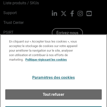
Liste produits / SKUs
Support
LinkedIn
X
Facebook
Instagram
YouTube
Trust Center
PSIRT
Écrivez-nous
En cliquant sur « Accepter tous les cookies », vous
Avis sur les cookies
acceptez le stockage de cookies sur votre appareil
pour améliorer la navigation sur le site, analyser
Politique de confidentialité
son utilisation et contribuer à nos efforts de
marketing.
Politique régissant les cookies
Charte Graphique
Préférences email
Paramètres des cookies
Français
Tout refuser
Copyright © 1996-2026 WatchGuard Technologies, Inc.