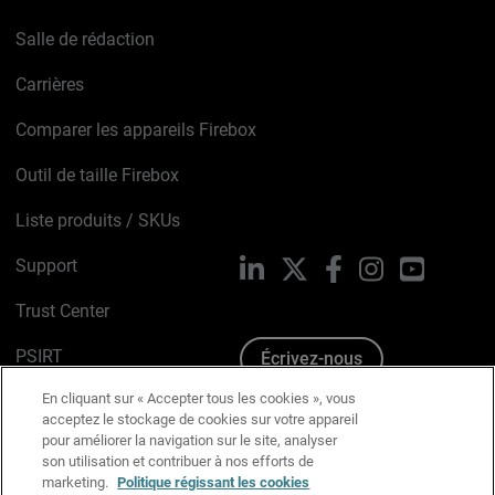
Salle de rédaction
Carrières
Comparer les appareils Firebox
Outil de taille Firebox
Liste produits / SKUs
Support
LinkedIn
X
Facebook
Instagram
YouTube
Trust Center
PSIRT
Écrivez-nous
En cliquant sur « Accepter tous les cookies », vous
Avis sur les cookies
acceptez le stockage de cookies sur votre appareil
pour améliorer la navigation sur le site, analyser
Politique de confidentialité
son utilisation et contribuer à nos efforts de
marketing.
Politique régissant les cookies
Charte Graphique