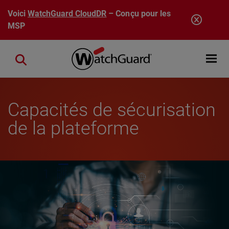
Aller au contenu principal
Voici
WatchGuard CloudDR
– Conçu pour les
MSP
Open mobi
Close search
Capacités de sécurisation
de la plateforme