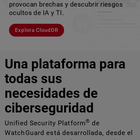
entornos empresariales de alta velocidad.
provocan brechas y descubrir riesgos
escalar sin perder ningún pas
crecimiento escalable.
ocultos de IA y TI.
Explorar modelos
Conozcan a Rai
Conozca WatchGuard EDR
Explora CloudDR
Una plataforma para
todas sus
necesidades de
ciberseguridad
®
Unified Security Platform
de
WatchGuard está desarrollada, desde el