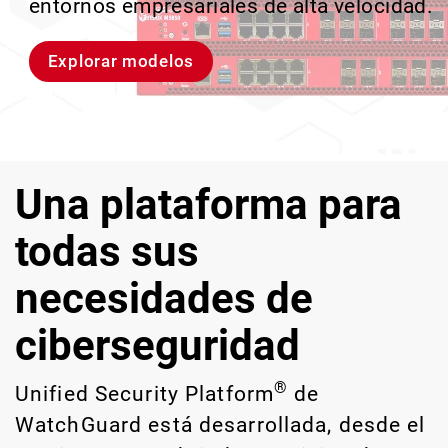
entornos empresariales de alta velocidad.
provocan brechas y descubrir riesgos
escalar sin perder ningún pas
crecimiento escalable.
ocultos de IA y TI.
Explorar modelos
Conozcan a Rai
Conozca WatchGuard EDR
Explora CloudDR
Una plataforma para
todas sus
necesidades de
ciberseguridad
®
Unified Security Platform
de
WatchGuard está desarrollada, desde el