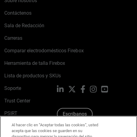
Sobre nosotros
Contáctenos
Sala de Redacción
Carreras
Comparar electrodomésticos Firebox
Herramienta de talla Firebox
Lista de productos y SKUs
Soporte
LinkedIn
X
Facebook
Instagram
YouTube
Trust Center
PSIRT
Escríbanos
Al hacer clic en “Aceptar todas las cookies”, usted
Política de cookies
acepta que las cookies se guarden en su
dispositivo para mejorar la navegación del sitio,