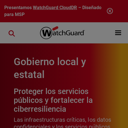
Pasar al contenido principal
Presentamos
WatchGuard CloudDR
– Diseñado
para MSP
Open mobi
Close search
Gobierno local y
estatal
Proteger los servicios
públicos y fortalecer la
ciberresiliencia
Las infraestructuras críticas, los datos
confidenciales y los servicios públicos