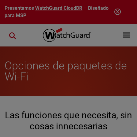
Pasar al contenido principal
Presentamos
WatchGuard CloudDR
– Diseñado
para MSP
Open mobi
Close search
Opciones de paquetes de
Wi-Fi
Las funciones que necesita, sin
cosas innecesarias