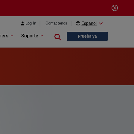
Log In
Contáctenos
Español
ners
Soporte
Close search
Prueba ya