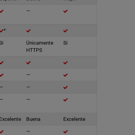
—
*
Sí
Únicamente
Sí
HTTPS
—
—
—
—
—
Excelente
Buena
Excelente
—