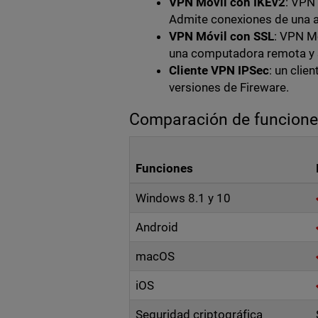
VPN Móvil con IKEv2
: VPN
Admite conexiones de una a
VPN Móvil con SSL
: VPN M
una computadora remota y s
Cliente VPN IPSec
: un cli
versiones de Fireware.
Comparación de funcion
Funciones
Windows 8.1 y 10
Android
macOS
iOS
Seguridad criptográfica