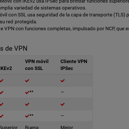
 Móvil con IKEv2 usa IPSec para brindar funciones superiore
mplia variedad de sistemas operativos.
óvil con SSL usa seguridad de la capa de transporte (TLS) p
u red protegida.
ente VPN con funciones completas, impulsado por NCP, que e
es de VPN
VPN móvil
Cliente VPN
IKEv2
con SSL
IPSec
**
—
**
—
Superior
Buena
Mejor