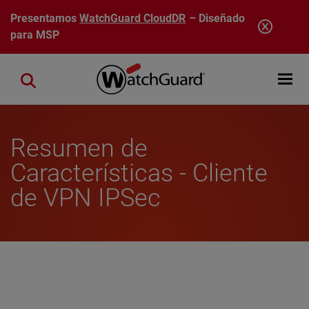
Pasar al contenido principal
Presentamos
WatchGuard CloudDR
– Diseñado
para MSP
Open mobi
Close search
Resumen de
Características - Cliente
de VPN IPSec