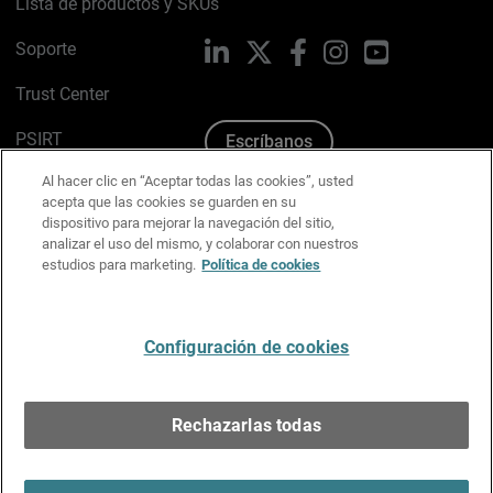
Lista de productos y SKUs
Soporte
LinkedIn
X
Facebook
Instagram
YouTube
Trust Center
PSIRT
Escríbanos
Al hacer clic en “Aceptar todas las cookies”, usted
Política de cookies
acepta que las cookies se guarden en su
dispositivo para mejorar la navegación del sitio,
Política de privacidad
analizar el uso del mismo, y colaborar con nuestros
estudios para marketing.
Política de cookies
Kit de medios y marca
Preferencias de correo
Configuración de cookies
Español
Rechazarlas todas
Copyright © 1996-2026 WatchGuard Technologies, Inc.
Todos los derechos reservados.
Terms of Use >