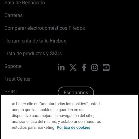
Sala de Redacción
Carreras
Comparar electrodomésticos Firebox
Herramienta de talla Firebox
Lista de productos y SKUs
Soporte
LinkedIn
X
Facebook
Instagram
YouTube
Trust Center
PSIRT
Escríbanos
Al hacer clic en “Aceptar todas las cookies”, usted
Política de cookies
acepta que las cookies se guarden en su
dispositivo para mejorar la navegación del sitio,
Política de privacidad
analizar el uso del mismo, y colaborar con nuestros
estudios para marketing.
Política de cookies
Kit de medios y marca