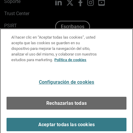
Soporte
LinkedIn
X
Facebook
Instagram
YouTube
Trust Center
PSIRT
Escríbanos
Al hacer clic en “Aceptar todas las cookies”, usted
Política de cookies
acepta que las cookies se guarden en su
dispositivo para mejorar la navegación del sitio,
Política de privacidad
analizar el uso del mismo, y colaborar con nuestros
estudios para marketing.
Política de cookies
Kit de medios y marca
Preferencias de correo
Configuración de cookies
Español
Rechazarlas todas
Copyright © 1996-2026 WatchGuard Technologies, Inc.
Todos los derechos reservados.
Terms of Use >
Aceptar todas las cookies