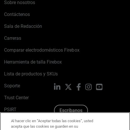
Sobre nosotros
Contáctenos
Sala de Redacción
Carreras
Comparar electrodomésticos Firebox
Herramienta de talla Firebox
Lista de productos y SKUs
Soporte
LinkedIn
X
Facebook
Instagram
YouTube
Trust Center
PSIRT
Escríbanos
Al hacer clic en “Aceptar todas las cookies”, usted
Política de cookies
acepta que las cookies se guarden en su