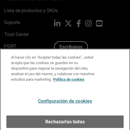
Lista de productos y SKUs
Soporte
LinkedIn
X
Facebook
Instagram
YouTube
Trust Center
PSIRT
Escríbanos
Al hacer clic en “Aceptar todas las cookies”, usted
Política de cookies
acepta que las cookies se guarden en su
dispositivo para mejorar la navegación del sitio,
Política de privacidad
analizar el uso del mismo, y colaborar con nuestros
estudios para marketing.
Política de cookies
Kit de medios y marca
Preferencias de correo
Configuración de cookies
Español
Rechazarlas todas