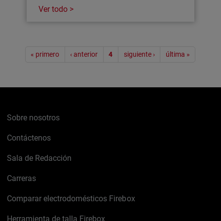
Ver todo >
Paginación
« primero
‹ anterior
4
siguiente ›
última »
Sobre nosotros
Contáctenos
Sala de Redacción
Carreras
Comparar electrodomésticos Firebox
Herramienta de talla Firebox