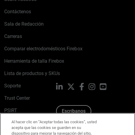
Contáctenos
Sala de Redacción
Carreras
Comparar electrodomésticos Firebox
Herramienta de talla Firebox
Lista de productos y SKUs
Soporte
LinkedIn
X
Facebook
Instagram
YouTube
Trust Center
PSIRT
Escríbanos
Al hacer clic en “Aceptar todas las cookies”, usted
Política de cookies
acepta que las cookies se guarden en su
dispositivo para mejorar la navegación del sitio,