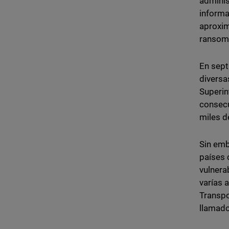
adminis
informa
aproxim
ransom
En sept
diversa
Superin
consecu
miles d
Sin emb
países 
vulnera
varías 
Transpo
llamado