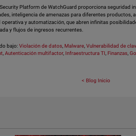
 Security Platform de WatchGuard proporciona seguridad int
ades, inteligencia de amenazas para diferentes productos, a
d operativa y automatización, que abren infinitas posibilida
ada y flujos de ingresos recurrentes.
do bajo:
Violación de datos
,
Malware
,
Vulnerabilidad de cla
nt
,
Autenticación multifactor
,
Infraestructura TI
,
Finanzas
,
Go
Blog Inicio