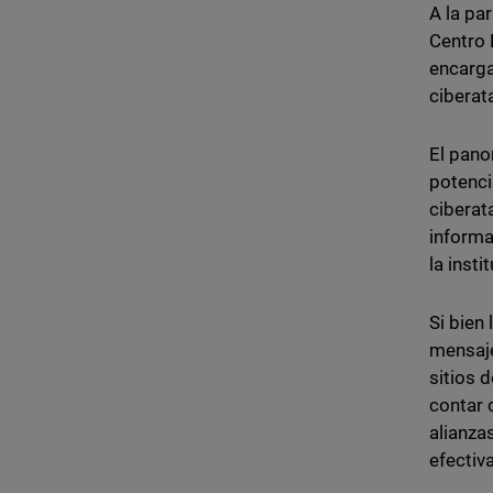
A la pa
Centro 
encarga
ciberat
El pano
potenci
ciberat
informa
la inst
Si bien
mensaje
sitios 
contar 
alianza
efectiv