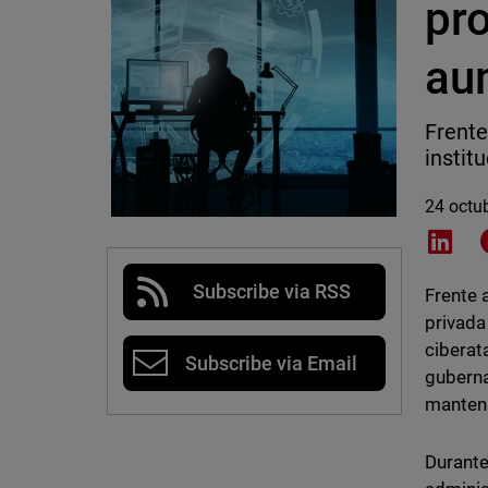
pr
au
Frente
instit
24 octu
Shar
Subscribe via RSS
Frente 
privada
ciberat
Subscribe via Email
guberna
manteni
Durante