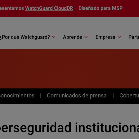
esentamos
WatchGuard CloudDR
– Diseñado para MSP
¿Por qué Watchguard?
Aprende
Empresa
Part
conocimientos
Comunicados de prensa
Cobertu
erseguridad institucion