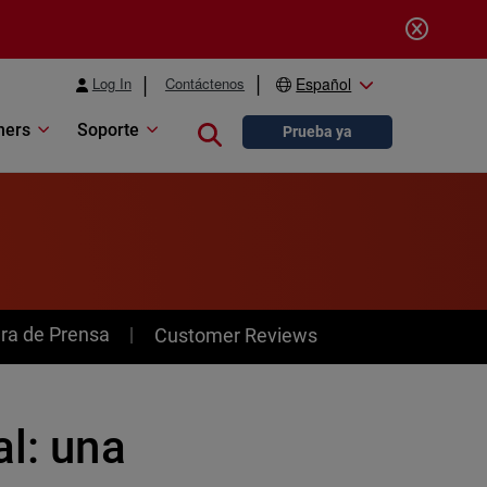
Log In
Contáctenos
Español
ners
Soporte
Close search
Prueba ya
ra de Prensa
Customer Reviews
al: una