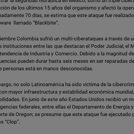
trar la seguridad hidráulica en México, sufrió un triple ci
ción de los últimos 15 años del organismo y afectó la oper
adamente 70 días, se estima que este ataque fue realizado
ware llamado “Blackbite”.
iembre Colombia sufrió un multi-ciberataques a través de
s instituciones entre las que destacan el Poder Judicial, el M
tendencia de Industria y Comercio. Debido a la magnitud de
encias pueden durar hasta seis meses en ser reparadas de
e personas está en manos desconocidas.
argo, no solo Latinoamérica ha sido víctima de la cibercri
con mayor infraestructura y estabilidad económica mundial
bilidades. En junio de este año Estados Unidos recibió un m
agencias federales, entre ellas el Departamento de Energía 
rte de Oregon; se presume que este ataque fue ejecutado p
s “Clop”.