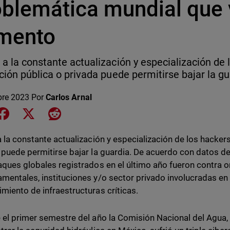
oblemática mundial que 
mento
 a la constante actualización y especialización de 
ución pública o privada puede permitirse bajar la gu
bre 2023
Por
Carlos Arnal
e on LinkedIn
Share on Facebook
Share on X
Share on Reddit
a la constante actualización y especialización de los hackers
 puede permitirse bajar la guardia. De acuerdo con datos d
aques globales registrados en el último año fueron contra 
mentales, instituciones y/o sector privado involucradas en 
miento de infraestructuras críticas.
 el primer semestre del año la Comisión Nacional del Agu