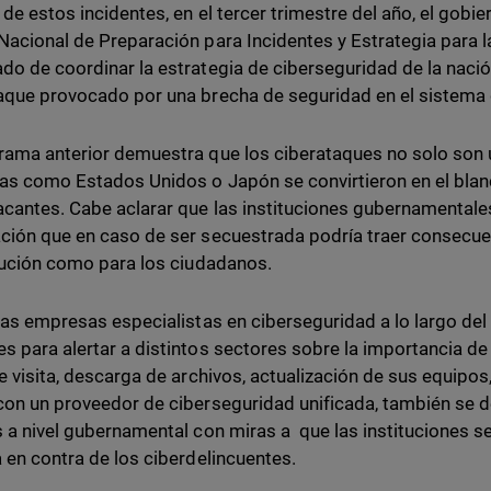
r de estos incidentes, en el tercer trimestre del año, el gob
Nacional de Preparación para Incidentes y Estrategia para 
do de coordinar la estrategia de ciberseguridad de la nació
aque provocado por una brecha de seguridad en el sistema 
rama anterior demuestra que los ciberataques no solo son 
as como Estados Unidos o Japón se convirtieron en el blanc
acantes. Cabe aclarar que las instituciones gubernamental
ción que en caso de ser secuestrada podría traer consecuen
itución como para los ciudadanos.
 las empresas especialistas en ciberseguridad a lo largo d
s para alertar a distintos sectores sobre la importancia d
de visita, descarga de archivos, actualización de sus equipo
con un proveedor de ciberseguridad unificada, también se d
s a nivel gubernamental con miras a que las instituciones s
a en contra de los ciberdelincuentes.