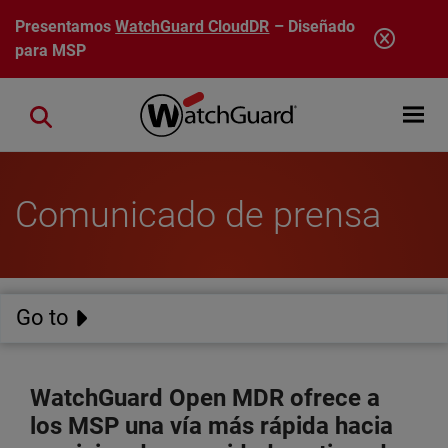
Pasar al contenido principal
Presentamos
WatchGuard CloudDR
– Diseñado
para MSP
Open mobi
Close search
Comunicado de prensa
Go to
WatchGuard Open MDR ofrece a
los MSP una vía más rápida hacia