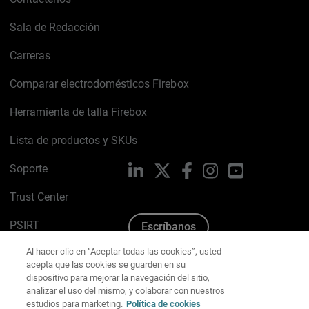
Sala de Redacción
Carreras
Comparar electrodomésticos Firebox
Herramienta de talla Firebox
Lista de productos y SKUs
Soporte
LinkedIn
X
Facebook
Instagram
YouTube
Trust Center
PSIRT
Escríbanos
Al hacer clic en “Aceptar todas las cookies”, usted
Política de cookies
acepta que las cookies se guarden en su
dispositivo para mejorar la navegación del sitio,
Política de privacidad
analizar el uso del mismo, y colaborar con nuestros
estudios para marketing.
Política de cookies