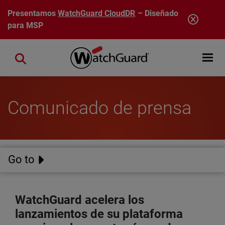
Pasar al contenido principal
Presentamos
WatchGuard CloudDR
– Diseñado
para MSP
Open mobi
Close search
Comunicado de prensa
Go to
WatchGuard acelera los
lanzamientos de su plataforma