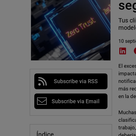
se
Tus cl
modelo
10 sept
Shar
El exce
impacta
notific
Subscribe via RSS
más red
en la d
Subscribe via Email
Muchas 
clasifi
trabajo
Índice
debería