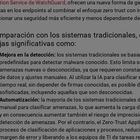
tion Service de WatchGuard
, ofrecen una nueva forma de ge
s en los endpoints al combinar el enfoque zero trust con inte
ionar una seguridad más eficiente y menos dependiente de
mparación con los sistemas tradicionales, 
jas significativas como:
Mejora en la detección:
los sistemas tradicionales se basan
predefinidas para detectar malware conocido. Esto limita 
amenazas nuevas o desconocidas, ya que requieren constan
de datos y ajustes manuales. Al utilizar la IA para clasifica
tiempo real, sin depender de firmas conocidas, es posible 
sofisticadas, incluyendo aquellas que son desconocidas.
Automatización:
la mayoría de los sistemas tradicionales 
manual para clasificar amenazas, lo que aumenta la carga d
y en consecuencia aumentar también el riesgo de imprecisio
detección de amenazas. Por el contrario, el Zero-Trust Appl
proceso de clasificación de aplicaciones y procesos, reduc
margen de error y liberando a los equipos de TI de tareas re