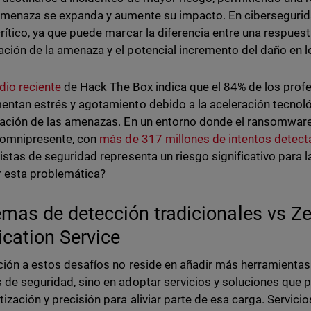
amenaza se expanda y aumente su impacto. En cibersegurida
crítico, ya que puede marcar la diferencia entre una respuest
ción de la amenaza y el potencial incremento del daño en 
dio reciente
de Hack The Box indica que el 84% de los profe
entan estrés y agotamiento debido a la aceleración tecnológ
cación de las amenazas. En un entorno donde el ransomware
 omnipresente, con
más de 317 millones de intentos detec
listas de seguridad representa un riesgo significativo par
 esta problemática?
emas de detección tradicionales vs Ze
ication Service
ción a estos desafíos no reside en añadir más herramienta
 de seguridad, sino en adoptar servicios y soluciones que
ización y precisión para aliviar parte de esa carga. Servici