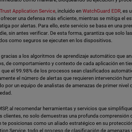
 Trust Application Service
, incluido en
WatchGuard EDR
, es
 ofrecer una defensa más eficiente, mientras se mitiga el e
fatiga por alertas. Para ello, este servicio se basa en una pr
adie, sin antes verificar. De esta forma, garantiza que solo l
ados como seguros se ejecuten en los dispositivos.
 gracias a los algoritmos de aprendizaje automático que ana
os, de comportamiento y contexto de cada aplicación en ti
 que el 99.98% de los procesos sean clasificados automáti
amente el número de alertas que requieren intervención hum
do por un equipo de analistas de amenazas de primer nivel
edad.
P, al recomendar herramientas y servicios que simplifiquen
us clientes, no solo demuestras una profunda comprensión 
 te posicionas como un aliado estratégico en su protección.
tion Service, todo el proceso de clasificación de amenazas y