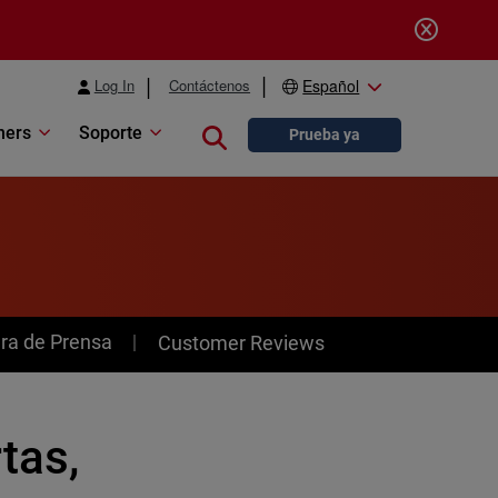
Log In
Contáctenos
Español
ners
Soporte
Close search
Prueba ya
ra de Prensa
Customer Reviews
tas,