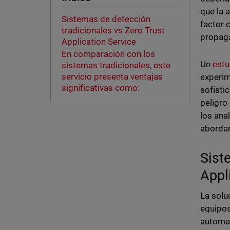
que la 
Sistemas de detección
factor 
tradicionales vs Zero Trust
propaga
Application Service
En comparación con los
Un
estu
sistemas tradicionales, este
servicio presenta ventajas
experim
significativas como:
sofisti
peligro
los ana
abordar
Sist
Appl
La solu
equipos
automat