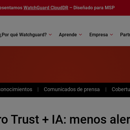
esentamos
WatchGuard CloudDR
– Diseñado para MSP
¿Por qué Watchguard?
Aprende
Empresa
Part
conocimientos
Comunicados de prensa
Cobertu
o Trust + IA: menos aler