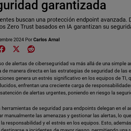
guridad garantizada
ientes buscan una protección endpoint avanzada.
s Zero Trust basados en IA garantizan su seguridad
iembre 2024
Por
Carlos Arnal
e on LinkedIn
Share on Facebook
Share on X
Share on Reddit
so de alertas de ciberseguridad va más allá de una simple a
 de manera directa en las estrategias de seguridad de las
aciones genera un estrés significativo en los equipos de TI,
ucidos, enfrentan una creciente carga de responsabilidades
esatención de alertas urgentes, poniendo en riesgo la segu
herramientas de seguridad para endpoints delegan en el ad
car manualmente las amenazas y gestionar las alertas, lo qu
, la responsabilidad y el estrés en los equipos. Esto, adem
 destinarse a incidentes de mayor riesgo, permitiendo una 