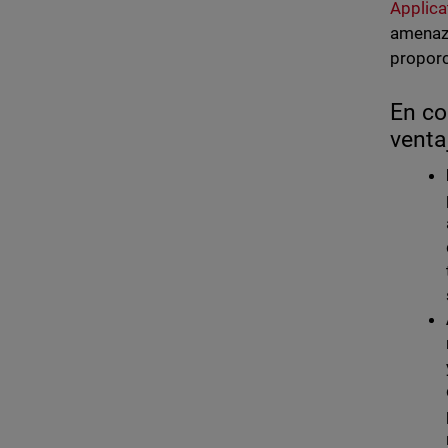
Applica
amenaza
proporc
En co
venta