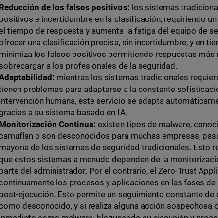
Reducción de los falsos positivos:
los sistemas tradiciona
positivos e incertidumbre en la clasificación, requiriendo un
el tiempo de respuesta y aumenta la fatiga del equipo de se
ofrecer una clasificación precisa, sin incertidumbre, y en tie
minimiza los falsos positivos permitiendo respuestas más r
sobrecargar a los profesionales de la seguridad.
Adaptabilidad:
mientras los sistemas tradicionales requier
tienen problemas para adaptarse a la constante sofisticaci
intervención humana, este servicio se adapta automática
gracias a su sistema basado en IA.
Monitorización Continua:
existen tipos de malware, conoc
camuflan o son desconocidos para muchas empresas, pasa
mayoría de los sistemas de seguridad tradicionales. Esto r
que estos sistemas a menudo dependen de la monitorizació
parte del administrador. Por el contrario, el Zero-Trust Appl
continuamente los procesos y aplicaciones en las fases de 
post-ejecución. Esto permite un seguimiento constante de 
como desconocido, y si realiza alguna acción sospechosa o i
inmediato como malware, bloqueando su ejecución y proced