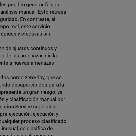
les pueden generar falsos
 análisis manual. Esto retrasa
guridad. En contraste, al
mpo real, este servicio
ápidas y efectivas sin
en de ajustes continuos y
ón de las amenazas sin la
mente a nuevas amenazas
idos como zero-day, que se
ndo desapercibidos para la
epresenta un gran riesgo, ya
n y clasificación manual por
ication Service supervisa
pre-ejecución, ejecución y
cualquier proceso clasificado
nusual, se clasifica de
iendo a su eliminación.