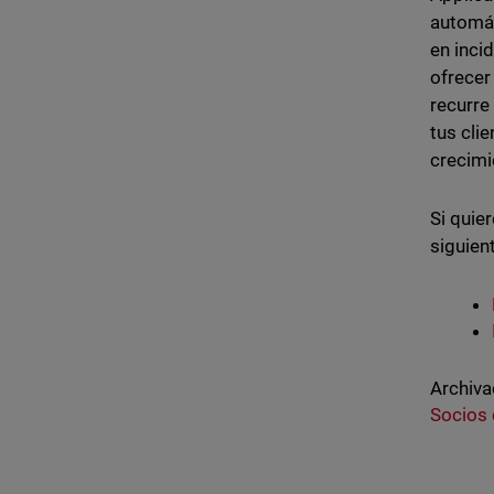
automát
en inci
ofrecer
recurre
tus cli
crecimi
Si quie
siguien
Archiva
Socios 