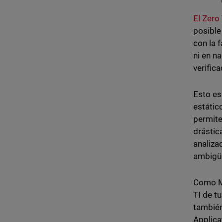
El Zero
posible
con la 
ni en n
verific
Esto es
estátic
permite
drástic
analiza
ambigü
Como MS
TI de t
también
Applica