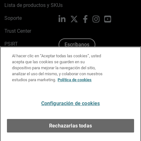
Lista de productos y SKUs
Soporte
LinkedIn
X
Facebook
Instagram
YouTube
Trust Center
PSIRT
Escríbanos
Al hacer clic en “Aceptar todas las cookies”, usted
Política de cookies
acepta que las cookies se guarden en su
dispositivo para mejorar la navegación del sitio,
Política de privacidad
analizar el uso del mismo, y colaborar con nuestros
estudios para marketing.
Política de cookies
Kit de medios y marca
Preferencias de correo
Configuración de cookies
Español
Rechazarlas todas
Copyright © 1996-2026 WatchGuard Technologies, Inc.