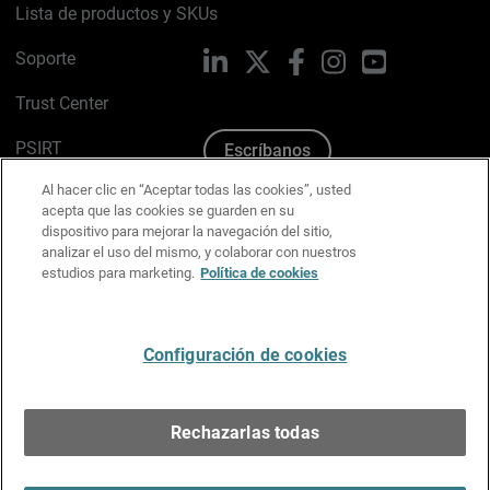
Lista de productos y SKUs
Soporte
LinkedIn
X
Facebook
Instagram
YouTube
Trust Center
PSIRT
Escríbanos
Al hacer clic en “Aceptar todas las cookies”, usted
Política de cookies
acepta que las cookies se guarden en su
dispositivo para mejorar la navegación del sitio,
Política de privacidad
analizar el uso del mismo, y colaborar con nuestros
estudios para marketing.
Política de cookies
Kit de medios y marca
Preferencias de correo
Configuración de cookies
Español
Rechazarlas todas
Copyright © 1996-2026 WatchGuard Technologies, Inc.