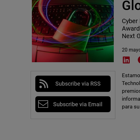
Gl
Cyber 
Awards
Next 
20 may
Shar
Estamo
Technol
Subscribe via RSS
premios
informa
Subscribe via Email
para su