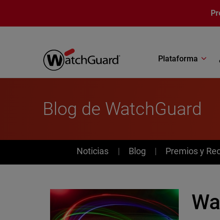
Pasar al contenido principal
Pr
Plataforma
Blog de WatchGuard
News
Noticias
Blog
Premios y Re
Wa