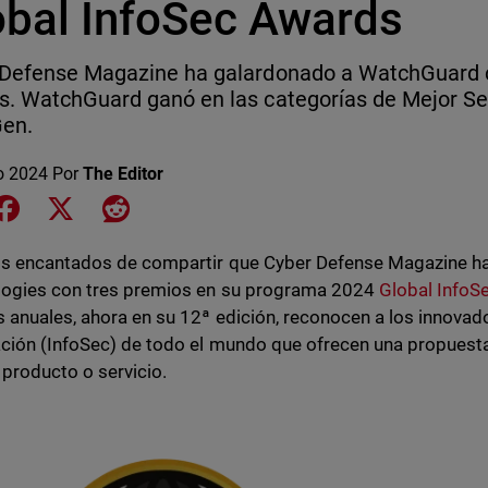
obal InfoSec Awards
Defense Magazine ha galardonado a WatchGuard c
. WatchGuard ganó en las categorías de Mejor Ser
Gen.
o 2024
Por
The Editor
e on LinkedIn
Share on Facebook
Share on X
Share on Reddit
s encantados de compartir que Cyber Defense Magazine h
ogies con tres premios en su programa 2024
Global InfoS
 anuales, ahora en su 12ª edición, reconocen a los innovad
ción (InfoSec) de todo el mundo que ofrecen una propuesta
 producto o servicio.