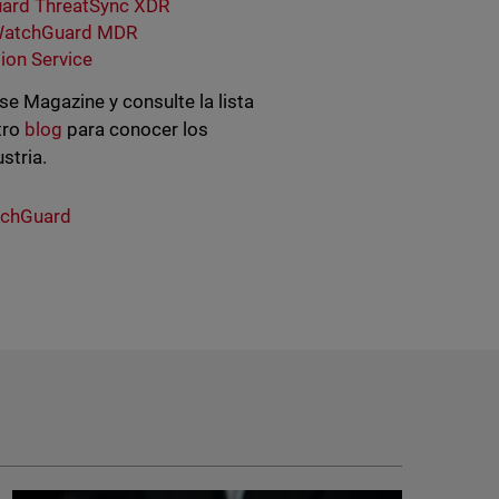
ard ThreatSync XDR
atchGuard MDR
ion Service
 Magazine y consulte la lista
tro
blog
para conocer los
stria.
tchGuard