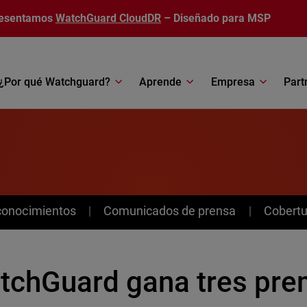
esentamos
WatchGuard CloudDR
– Diseñado para MSP
¿Por qué Watchguard?
Aprende
Empresa
Part
conocimientos
Comunicados de prensa
Cobertu
tchGuard gana tres pre