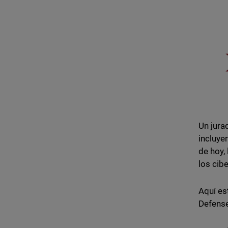
Un jura
incluye
de hoy,
los cib
Aquí es
Defens