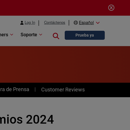
Log In
Contáctenos
Español
ners
Soporte
Close search
Prueba ya
ra de Prensa
Customer Reviews
mios 2024