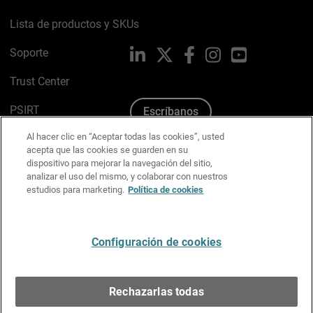
Lista de productos y SKUs
Soporte
LinkedIn
X
Facebook
Instagram
YouTube
Trust Center
PSIRT
Escríbanos
Al hacer clic en “Aceptar todas las cookies”, usted
Política de cookies
acepta que las cookies se guarden en su
dispositivo para mejorar la navegación del sitio,
Política de privacidad
analizar el uso del mismo, y colaborar con nuestros
estudios para marketing.
Política de cookies
Kit de medios y marca
Preferencias de correo
Configuración de cookies
Español
Rechazarlas todas