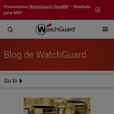
Pasar al contenido principal
Presentamos
WatchGuard CloudDR
– Diseñado
para MSP
Open mobi
Close search
Blog de WatchGuard
Go to