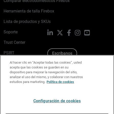
Comparar electrodomésticos Firebox
Herramienta de talla Firebox
Lista de productos y SKUs
Soporte
LinkedIn
X
Facebook
Instagram
YouTube
Trust Center
PSIRT
Escríbanos
Al hacer clic en “Aceptar todas las cookies”, usted
Política de cookies
acepta que las cookies se guarden en su
dispositivo para mejorar la navegación del sitio,
Política de privacidad
analizar el uso del mismo, y colaborar con nuestros
estudios para marketing.
Política de cookies
Kit de medios y marca
Preferencias de correo
Configuración de cookies