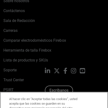
Sobre nosotros
Contáctenos
Sala de Redacción
Carreras
Comparar electrodomésticos Firebox
Herramienta de talla Firebox
Lista de productos y SKUs
Soporte
LinkedIn
X
Facebook
Instagram
YouTube
Trust Center
PSIRT
Escríbanos
Al hacer clic en “Aceptar todas las cookies”, usted
Política de cookies
acepta que las cookies se guarden en su