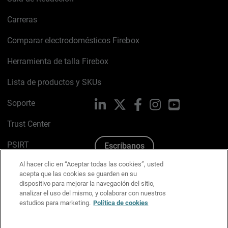
Carreras
Comparar electrodomésticos Firebox
Herramienta de talla Firebox
Lista de productos y SKUs
Soporte
LinkedIn
X
Facebook
Instagram
YouTube
Trust Center
PSIRT
Escríbanos
Al hacer clic en “Aceptar todas las cookies”, usted
Política de cookies
acepta que las cookies se guarden en su
dispositivo para mejorar la navegación del sitio,
Política de privacidad
analizar el uso del mismo, y colaborar con nuestros
estudios para marketing.
Política de cookies
Kit de medios y marca