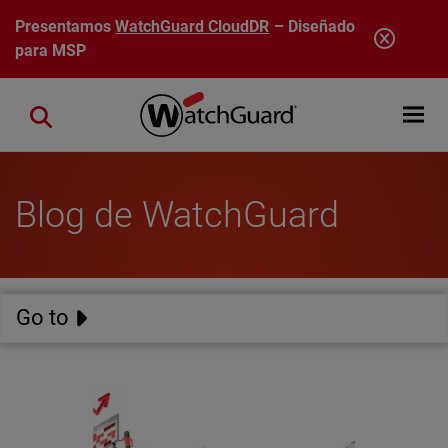
Pasar al contenido principal
Presentamos
WatchGuard CloudDR
– Diseñado
para MSP
Open mobi
Close search
Blog de WatchGuard
Go to