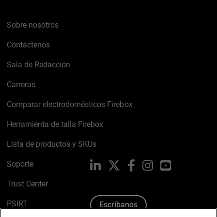
Sobre nosotros
Contáctenos
Sala de Redacción
Carreras
Comparar electrodomésticos Firebox
Herramienta de talla Firebox
Lista de productos y SKUs
Soporte
LinkedIn
X
Facebook
Instagram
YouTube
Trust Center
PSIRT
Escríbanos