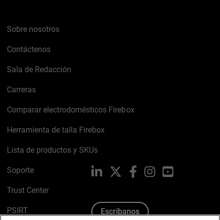
Sobre nosotros
Contáctenos
Sala de Redacción
Carreras
Comparar electrodomésticos Firebox
Herramienta de talla Firebox
Lista de productos y SKUs
Soporte
LinkedIn
X
Facebook
Instagram
YouTube
Trust Center
PSIRT
Escríbanos