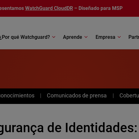
esentamos
WatchGuard CloudDR
– Diseñado para MSP
¿Por qué Watchguard?
Aprende
Empresa
Part
conocimientos
Comunicados de prensa
Cobertu
gurança de Identidades: