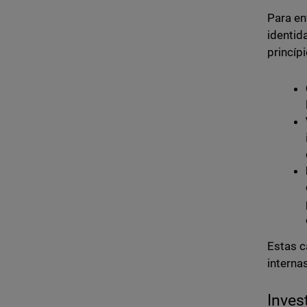
Para en
identid
princíp
Estas c
interna
Inves