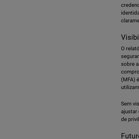
credenc
identid
clarame
Visib
O relat
seguran
sobre a
comprom
(MFA) é
utiliza
Sem vis
ajustar
de priv
Futur