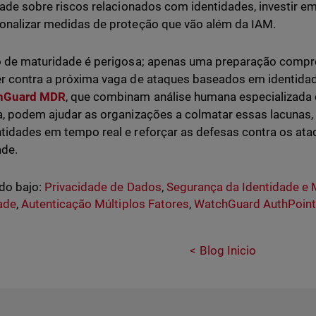
idade sobre riscos relacionados com identidades, investir 
onalizar medidas de proteção que vão além da IAM.
o de maturidade é perigosa; apenas uma preparação comp
r contra a próxima vaga de ataques baseados em identid
hGuard MDR
, que combinam análise humana especializada
a, podem ajudar as organizações a colmatar essas lacunas
tidades em tempo real e reforçar as defesas contra os at
ade.
do bajo:
Privacidade de Dados
,
Segurança da Identidade e
ade
,
Autenticação Múltiplos Fatores
,
WatchGuard AuthPoin
Blog Inicio