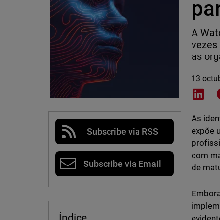
pa
A Watc
vezes 
as org
13 octu
Shar
As iden
expõe u
Subscribe via RSS
profiss
com mai
Subscribe via Email
de matu
Embora 
impleme
Índice
evident