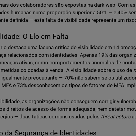
iais dos colaboradores são expostas na dark web. Com as
ades humanas numa proporção superior a 50:1 — e 40% se
nte definida — esta falta de visibilidade representa um risco
ilidade: O Elo em Falta
ório destaca uma lacuna crítica de visibilidade em 14 ame
ça relacionados com identidades. Apenas 19% das organiza
meaças ativas, como comportamentos anómalos de contas 
etidas colocadas à venda. A visibilidade sobre o uso de
m
 igualmente preocupante — 70% não sabem se os utilizador
m MFA e 73% desconhecem os tipos de fatores de MFA imp
ibilidade, as organizações não conseguem corrigir vulnerab
 os direitos de acesso de forma adequada, nem detetar mov
ilégios — duas táticas comuns usadas pelos
threat actors
ap
o da Segurança de Identidades