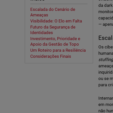
da dar
Escalada do Cenário de
monitor
Ameaças
capacid
Visibilidade: O Elo em Falta
— apena
Futuro da Segurança de
Identidades
Escal
Investimento, Prioridade e
Apoio da Gestão de Topo
Os cibe
Um Roteiro para a Resiliência
humana
Considerações Finais
stuffin
ameaças
inquiri
ou se m
para cr
Interna
em moni
não hu