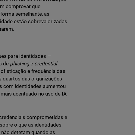
em comprovar que
 forma semelhante, as
tidade estão sobrevalorizadas
marem.
ues para identidades —
s de
phishing
e
credential
ofisticação e frequência das
 quartos das organizações
dos com identidades aumentou
o mais acentuado no uso de IA
 credenciais comprometidas e
 sobre o que as identidades
3% não detetam quando as