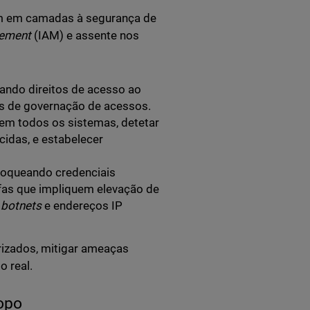
em em camadas à segurança de
gement
(IAM) e assente nos
zando direitos de acesso ao
res de governação de acessos.
em todos os sistemas, detetar
idas, e estabelecer
oqueando credenciais
fas que impliquem elevação de
r
botnets
e endereços IP
rizados, mitigar ameaças
 real.
opo