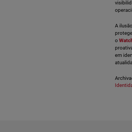
visibil
operaci
A ilusã
protege
o
Watc
proativ
em iden
atualid
Archiva
Identid