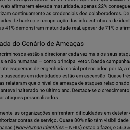
k web afirmarem elevada maturidade, apenas 22% consegu
izam continuamente as credenciais dos colaboradores. De
ades de backup e recuperação das infraestruturas de iden
s 41% demonstram maturidade real, apesar de 71% o afir
ada do Cenário de Ameaças
rcriminosos estão a direcionar cada vez mais os seus ataq
s e não humanas — como principal vetor. Desde campanha
g
até esquemas de engenharia social potenciados por IA, a s
 baseadas em identidades estão em ascensão. Quase três
das relataram que o nível de ameaça de ataques relaciona
anteve inalterado no último ano. Destaca-se o cresciment
iar ataques personalizados.
mente, as organizações enfrentam dificuldades em detetar
torizar contas de serviço. Quase 80% não têm visibilidade
manas (
Non-Human Identities
– NHIs) estão a fazer, e 56,