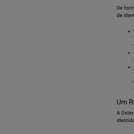
De form
de iden
Um Ro
A Oster
identid