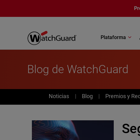
Pasar al contenido principal
Pr
Plataforma
Blog de WatchGuard
News
Noticias
Blog
Premios y Re
Se