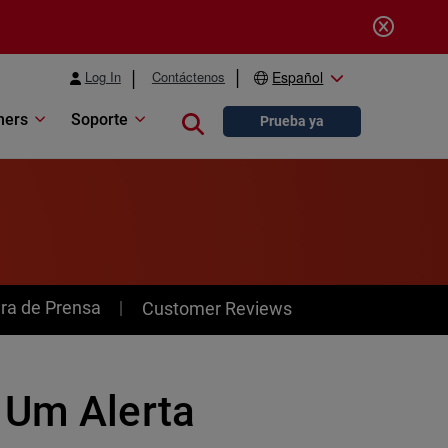
Log In
Contáctenos
Español
ners
Soporte
Close search
Prueba ya
ra de Prensa
Customer Reviews
 Um Alerta