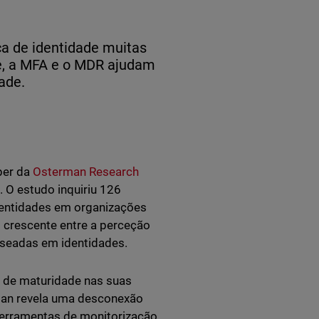
a de identidade muitas
de, a MFA e o MDR ajudam
ade.
per da
Osterman Research
 O estudo inquiriu 126
dentidades em organizações
crescente entre a perceção
aseadas em identidades.
 de maturidade nas suas
man revela uma desconexão
 ferramentas de monitorização