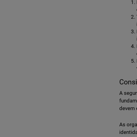
Consi
A segur
fundame
devem e
As orga
identid