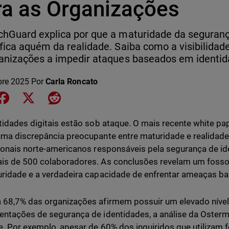
ra as Organizações
hGuard explica por que a maturidade da seguranç
fica aquém da realidade. Saiba como a visibilida
anizações a impedir ataques baseados em identid
bre 2025
Por
Carla Roncato
e on LinkedIn
Share on Facebook
Share on X
Share on Reddit
tidades digitais estão sob ataque. O mais recente white pa
ma discrepância preocupante entre maturidade e realidade.
ionais norte-americanos responsáveis pela segurança de i
s de 500 colaboradores. As conclusões revelam um fosso 
ridade e a verdadeira capacidade de enfrentar ameaças b
68,7% das organizações afirmem possuir um elevado nível
ntações de segurança de identidades, a análise da Oster
e. Por exemplo, apesar de 60% dos inquiridos que utilizam