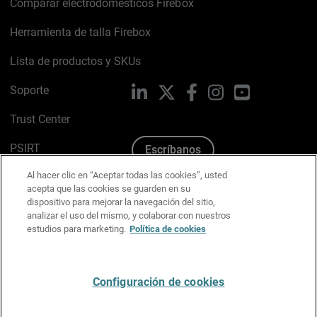
Comparar electrodomésticos Firebox
Herramienta de talla Firebox
Lista de productos y SKUs
Soporte
LinkedIn
X
Facebook
Instagram
YouTube
Trust Center
PSIRT
Escríbanos
Al hacer clic en “Aceptar todas las cookies”, usted
Política de cookies
acepta que las cookies se guarden en su
dispositivo para mejorar la navegación del sitio,
Política de privacidad
analizar el uso del mismo, y colaborar con nuestros
estudios para marketing.
Política de cookies
Kit de medios y marca
Preferencias de correo
Configuración de cookies