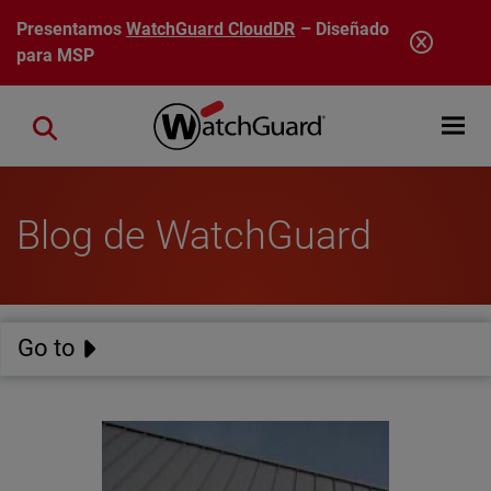
Pasar al contenido principal
Presentamos
WatchGuard CloudDR
– Diseñado
para MSP
Open mobi
Close search
Blog de WatchGuard
Go to