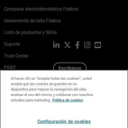
Comparar electrodomésticos Firebox
Herramienta de talla Firebox
Lista de productos y SKUs
Soporte
LinkedIn
X
Facebook
Instagram
YouTube
Trust Center
PSIRT
Escríbanos
Al hacer clic en “Aceptar todas las cookies”, usted
Política de cookies
acepta que las cookies se guarden en su
dispositivo para mejorar la navegación del sitio,
Política de privacidad
analizar el uso del mismo, y colaborar con nuestros
estudios para marketing.
Política de cookies
Kit de medios y marca
Preferencias de correo
Configuración de cookies