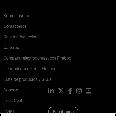
Sobre nosotros
Contáctenos
Sala de Redacción
Carreras
Comparar electrodomésticos Firebox
Herramienta de talla Firebox
Lista de productos y SKUs
Soporte
LinkedIn
X
Facebook
Instagram
YouTube
Trust Center
PSIRT
Escríbanos