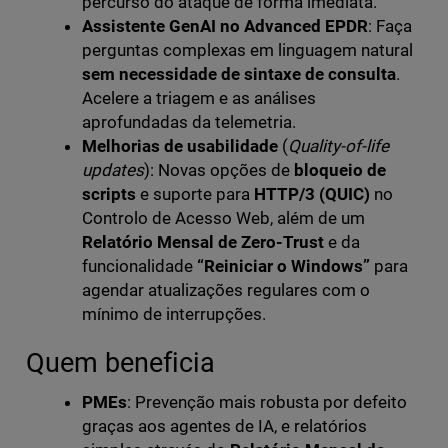
percurso do ataque de forma imediata.
Assistente GenAI no Advanced EPDR
: Faça
perguntas complexas em linguagem natural
sem necessidade de sintaxe de consulta
.
Acelere a triagem e as análises
aprofundadas da telemetria.
Melhorias de usabilidade
(
Quality-of-life
updates
): Novas opções de
bloqueio de
scripts
e suporte para
HTTP/3 (QUIC)
no
Controlo de Acesso Web, além de um
Relatório Mensal de Zero-Trust
e da
funcionalidade
“Reiniciar o Windows”
para
agendar atualizações regulares com o
mínimo de interrupções.
Quem beneficia
PMEs
: Prevenção mais robusta por defeito
graças aos agentes de IA, e relatórios