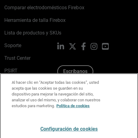
Comparar electrodomésticos Firebox
Herramienta de talla Firebox
Lista de productos y SKUs
Soporte
LinkedIn
X
Facebook
Instagram
YouTube
Trust Center
PSIRT
Escríbanos
Al hacer clic en “Aceptar todas las cookies”, usted
Política de cookies
acepta que las cookies se guarden en su
dispositivo para mejorar la navegación del sitio,
Política de privacidad
analizar el uso del mismo, y colaborar con nuestros
estudios para marketing.
Política de cookies
Kit de medios y marca
Preferencias de correo
Configuración de cookies