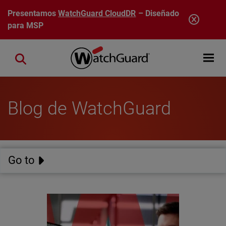
Pasar al contenido principal
Presentamos
WatchGuard CloudDR
– Diseñado
para MSP
Open mobi
Close search
Blog de WatchGuard
Go to