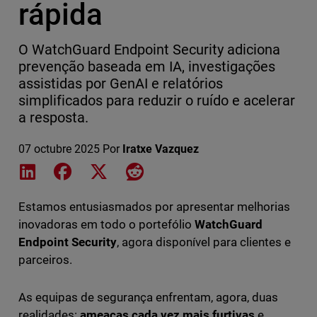
rápida
O WatchGuard Endpoint Security adiciona
prevenção baseada em IA, investigações
assistidas por GenAI e relatórios
simplificados para reduzir o ruído e acelerar
a resposta.
07 octubre 2025
Por
Iratxe Vazquez
Share on LinkedIn
Share on Facebook
Share on X
Share on Reddit
Estamos entusiasmados por apresentar melhorias
inovadoras em todo o portefólio
WatchGuard
Endpoint Security
, agora disponível para clientes e
parceiros.
As equipas de segurança enfrentam, agora, duas
realidades:
ameaças cada vez mais furtivas
e