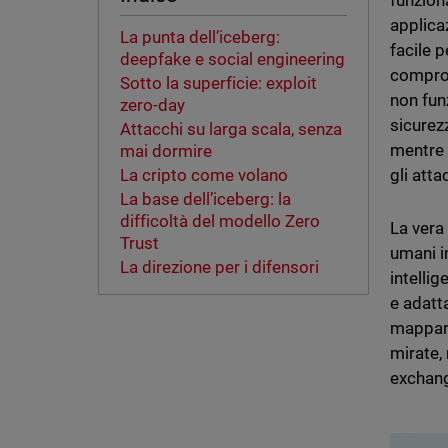
funzion
applicaz
La punta dell’iceberg:
facile 
deepfake e social engineering
comprom
Sotto la superficie: exploit
non fun
zero-day
sicurez
Attacchi su larga scala, senza
mentre 
mai dormire
gli atta
La cripto come volano
La base dell’iceberg: la
difficoltà del modello Zero
La vera
Trust
umani i
La direzione per i difensori
intellig
e adatt
mappare
mirate,
exchange