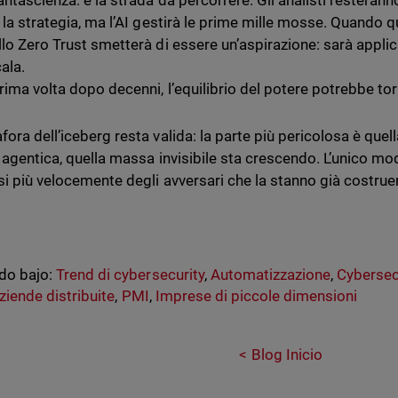
antascienza: è la strada da percorrere. Gli analisti resterann
e la strategia, ma l’AI gestirà le prime mille mosse. Quando q
llo Zero Trust smetterà di essere un’aspirazione: sarà applic
ala.
rima volta dopo decenni, l’equilibrio del potere potrebbe tor
fora dell’iceberg resta valida: la parte più pericolosa è quel
I agentica, quella massa invisibile sta crescendo. L’unico mod
si più velocemente degli avversari che la stanno già costrue
do bajo:
Trend di cybersecurity
,
Automatizzazione
,
Cybersec
ziende distribuite
,
PMI
,
Imprese di piccole dimensioni
Blog Inicio