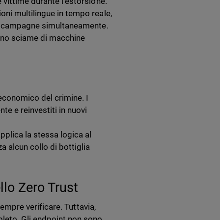
 vittime durante l’estorsione.
oni multilingue in tempo reale,
più campagne simultaneamente.
 uno sciame di macchine
 economico del crimine. I
te e reinvestiti in nuovi
pplica la stessa logica al
a alcun collo di bottiglia
llo Zero Trust
sempre verificare. Tuttavia,
leto. Gli endpoint non sono