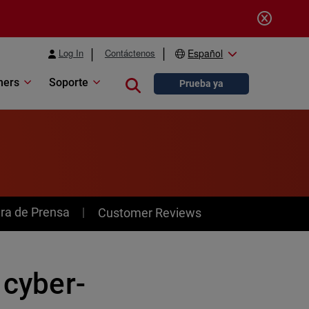
Log In
Contáctenos
Español
ners
Soporte
Close search
Prueba ya
ra de Prensa
Customer Reviews
 cyber-