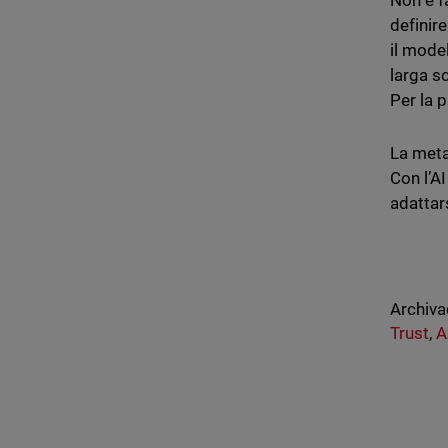
Non è f
definir
il mode
larga sc
Per la p
La meta
Con l’A
adattar
Archiva
Trust
,
A