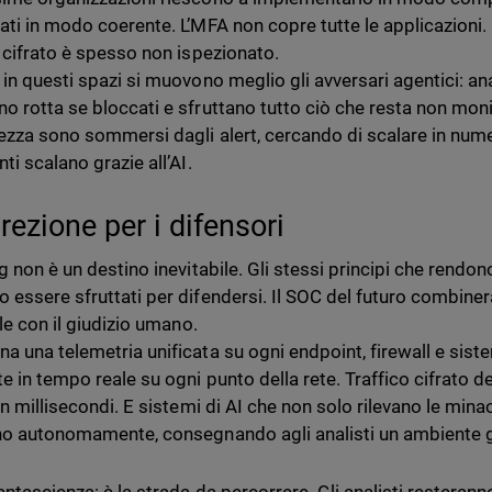
ati in modo coerente. L’MFA non copre tutte le applicazioni. L
o cifrato è spesso non ispezionato.
 in questi spazi si muovono meglio gli avversari agentici: a
o rotta se bloccati e sfruttano tutto ciò che resta non moni
rezza sono sommersi dagli alert, cercando di scalare in num
ti scalano grazie all’AI.
rezione per i difensori
g non è un destino inevitabile. Gli stessi principi che rendon
 essere sfruttati per difendersi. Il SOC del futuro combinerà 
ale con il giudizio umano.
a una telemetria unificata su ogni endpoint, firewall e sistem
e in tempo reale su ogni punto della rete. Traffico cifrato de
 in millisecondi. E sistemi di AI che non solo rilevano le mi
no autonomamente, consegnando agli analisti un ambiente gi