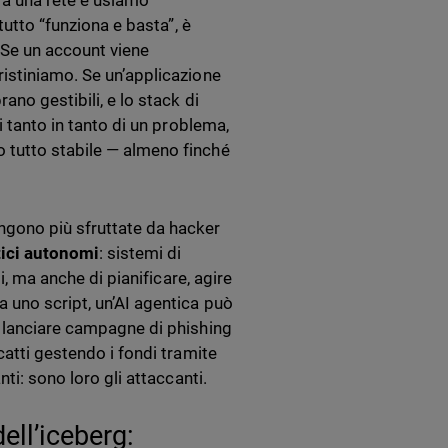
 a una rete e usiamo
tutto “funziona e basta”, è
 Se un account viene
ristiniamo. Se un’applicazione
ano gestibili, e lo stack di
i tanto in tanto di un problema,
 tutto stabile — almeno finché
ngono più sfruttate da hacker
tici autonomi
: sistemi di
i, ma anche di pianificare, agire
 uno script, un’AI agentica può
, lanciare campagne di phishing
catti gestendo i fondi tramite
ti: sono loro gli attaccanti.
ell’iceberg: