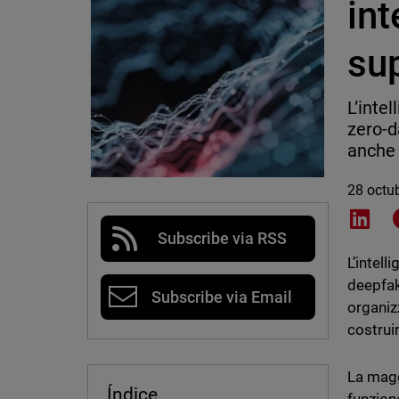
int
sup
L’inte
zero-d
anche 
28 octu
Shar
Subscribe via RSS
L’intel
deepfak
Subscribe via Email
organiz
costruir
La magg
Índice