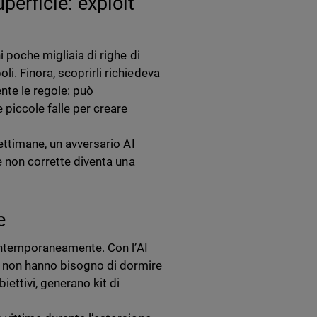
uperficie: exploit
i poche migliaia di righe di
i. Finora, scoprirli richiedeva
nte le regole: può
 piccole falle per creare
ettimane, un avversario AI
e non corrette diventa una
e
 contemporaneamente. Con l’AI
i non hanno bisogno di dormire
iettivi, generano kit di