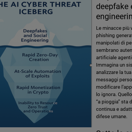
deepfake 
engineeri
Le minacce più v
phishing generat
manipolati di pe
sembrano autenti
artificiale agent
Immagina un sis
analizzare la tu
messaggi persona
modificare l’ap
lo ignora. Quell
“a pioggia” sta
continua e adatt
difese umane.