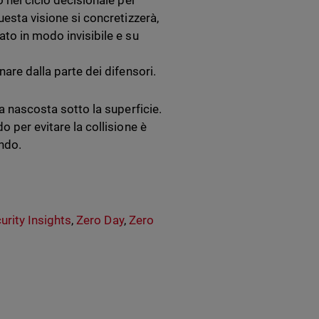
o nel ciclo decisionale per
uesta visione si concretizzerà,
ato in modo invisibile e su
nare dalla parte dei difensori.
la nascosta sotto la superficie.
o per evitare la collisione è
ndo.
urity Insights
,
Zero Day
,
Zero