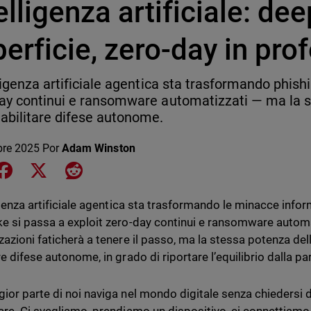
elligenza artificiale: de
erficie, zero-day in pro
lligenza artificiale agentica sta trasformando phish
ay continui e ransomware automatizzati — ma la s
abilitare difese autonome.
bre 2025
Por
Adam Winston
e on LinkedIn
Share on Facebook
Share on X
Share on Reddit
ligenza artificiale agentica sta trasformando le minacce infor
e si passa a exploit zero-day continui e ransomware automa
zazioni faticherà a tenere il passo, ma la stessa potenza de
e difese autonome, in grado di riportare l’equilibrio dalla par
ior parte di noi naviga nel mondo digitale senza chiedersi 