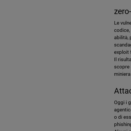
zero
Le vuln
codice,
abilità
scandag
exploit
Il risu
scopre 
miniera
Atta
Oggi i 
agentic
o di ess
phishin