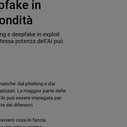
epfake in
fondità
ing e deepfake in exploit
tessa potenza dell’AI può
matiche: dal phishing e dai
tizzati. La maggior parte delle
ll’AI può essere impiegata per
te dei difensori.
davvero cosa lo faccia