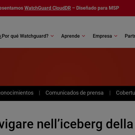
esentamos
WatchGuard CloudDR
– Diseñado para MSP
¿Por qué Watchguard?
Aprende
Empresa
Part
conocimientos
Comunicados de prensa
Cobertu
igare nell’iceberg della