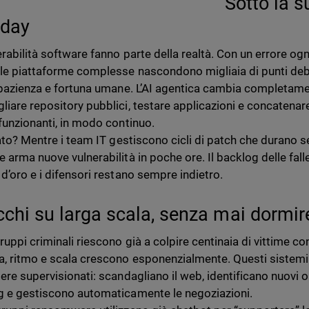
Sotto la s
-day
erabilità software fanno parte della realtà. Con un errore ogn
 le piattaforme complesse nascondono migliaia di punti debol
, pazienza e fortuna umane. L’AI agentica cambia completame
liare repository pubblici, testare applicazioni e concatenare
 funzionanti, in modo continuo.
ltato? Mentre i team IT gestiscono cicli di patch che durano s
e arma nuove vulnerabilità in poche ore. Il backlog delle fall
 d’oro e i difensori restano sempre indietro.
cchi su larga scala, senza mai dormir
gruppi criminali riescono già a colpire centinaia di vittime
a, ritmo e scala crescono esponenzialmente. Questi sistem
ere supervisionati: scandagliano il web, identificano nuovi ob
g e gestiscono automaticamente le negoziazioni.