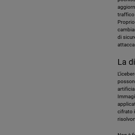
aggiorn
traffic
Proprio
cambian
di sicu
attaccan
La di
L’iceber
possono
artifici
Immagin
applicat
cifrato
risolvo