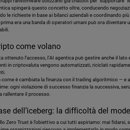
gruppi ransomware utilizzano già chatbot per “supportare” le
entica spingerà questo concetto oltre, conducendo negoziazi
do le richieste in base ai bilanci aziendali e coordinando 
 prima era una banda di operatori umani può ora diventare
bili.
ripto come volano
ta ottenuto l’accesso, l’AI agentica può gestire anche il lato
ti in criptovaluta vengono automatizzati, riciclati rapidamen
ti.
 come è cambiata la finanza con il trading algoritmico — e a
ime: ogni violazione di successo finanzia la successiva, senz
 rallentare il processo.
se dell’iceberg: la difficoltà del mode
lo Zero Trust è l’obiettivo a cui tutti aspiriamo: mai fidarsi, 
ime organizzazioni riescono a implementarlo in modo comp