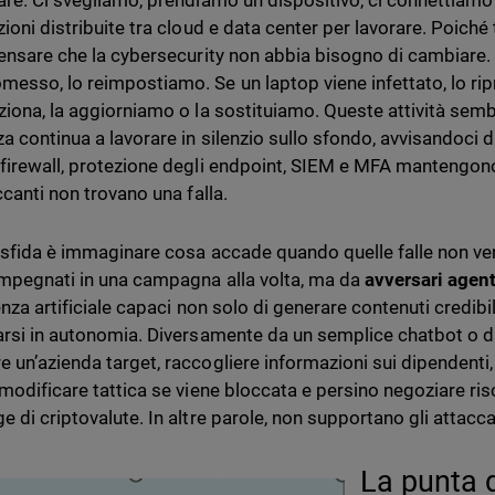
are. Ci svegliamo, prendiamo un dispositivo, ci connettiamo
ioni distribuite tra cloud e data center per lavorare. Poiché 
pensare che la cybersecurity non abbia bisogno di cambiare.
esso, lo reimpostiamo. Se un laptop viene infettato, lo rip
ziona, la aggiorniamo o la sostituiamo. Queste attività sembr
za continua a lavorare in silenzio sullo sfondo, avvisandoci d
firewall, protezione degli endpoint, SIEM e MFA mantengono
ccanti non trovano una falla.
 sfida è immaginare cosa accade quando quelle falle non ve
mpegnati in una campagna alla volta, ma da
avversari agen
enza artificiale capaci non solo di generare contenuti credibil
arsi in autonomia. Diversamente da un semplice chatbot o da
 un’azienda target, raccogliere informazioni sui dipendenti
 modificare tattica se viene bloccata e persino negoziare ris
 di criptovalute. In altre parole, non supportano gli attaccan
La punta d