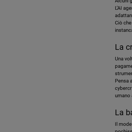
Alcuni 
L’AI ag
adattan
Ciò che
instanca
La c
Una vol
pagamen
strumen
Pensa a
cybercr
umano a
La ba
Il model
pochiss