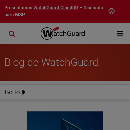
Pasar al contenido principal
Presentamos
WatchGuard CloudDR
– Diseñado
para MSP
Open mobi
Close search
Blog de WatchGuard
Go to