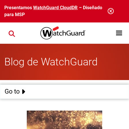
Pasar al contenido principal
Presentamos
WatchGuard CloudDR
– Diseñado
para MSP
Open mobi
Close search
Blog de WatchGuard
Go to