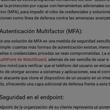
r la protección por capas con herramientas adicionales co
ctor (MFA), para impedir el robo de credenciales y solucione
cionen como línea de defensa contra las amenazas avanzad
Autenticación Multifactor (MFA):
de una solución de MFA es una medida de seguridad sencilla
simple: cuantas más formas de autenticación existan, meno
eñas o credenciales privadas se vean comprometidas. La au
AuthPoint de WatchGuard
, además de ser sencilla de usar e
tivo móvil para verificar que el teléfono del usuario se encue
 de otorgar acceso a sistemas y aplicaciones, sea el corr
er atacante que clone el dispositivo de un usuario en un int
do, ofreciendo una capa adicional de defensa frente a este 
Seguridad en el endpoint:
dpoint de la organización de su cliente representa un pote