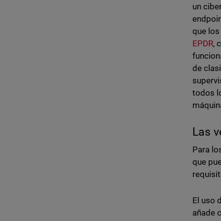
un cibe
endpoin
que los
EPDR
, 
funcion
de clas
supervi
todos l
máquina
Las v
Para lo
que pue
requisi
El uso 
añade c