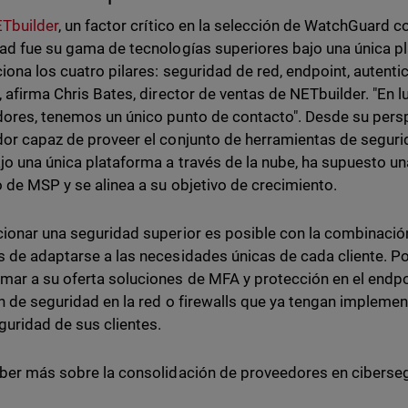
Tbuilder
, un factor crítico en la selección de WatchGuard 
ad fue su gama de tecnologías superiores bajo una única 
iona los cuatro pilares: seguridad de red, endpoint, autentic
, afirma Chris Bates, director de ventas de NETbuilder. "En l
ores, tenemos un único punto de contacto". Desde su perspe
or capaz de proveer el conjunto de herramientas de segur
jo una única plataforma a través de la nube, ha supuesto u
 de MSP y se alinea a su objetivo de crecimiento.
ionar una seguridad superior es posible con la combinaci
 de adaptarse a las necesidades únicas de cada cliente. 
ar a su oferta soluciones de MFA y protección en el endp
n de seguridad en la red o firewalls que ya tengan implemen
guridad de sus clientes.
ber más sobre la consolidación de proveedores en cibersegu