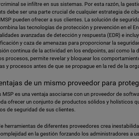
rcriminal se infiltre en sus sistemas. Por esta razón, la gest
ts debe ser una parte crucial de cualquier estrategia de cib
 MSP pueden ofrecer a sus clientes. La solución de segurid
combina las tecnologías de protección y prevención en el E
alidades avanzadas de detección y respuesta (EDR) e inclu
ificación y caza de amenazas para proporcionar la segurid
sión continua de la actividad en los endpoints, así como la d
os procesos, permite revelar y bloquear los comportamient
s y procesos antes de que se propague en la red de la org
entajas de un mismo proveedor para protege
s MSP es una ventaja asociarse con un proveedor de softw
da ofrecer un conjunto de productos sólidos y holísticos q
tos de seguridad de sus clientes.
de herramientas de diferentes proveedores crea inestabilid
omplejidad en la gestión forzando los administradores a usa