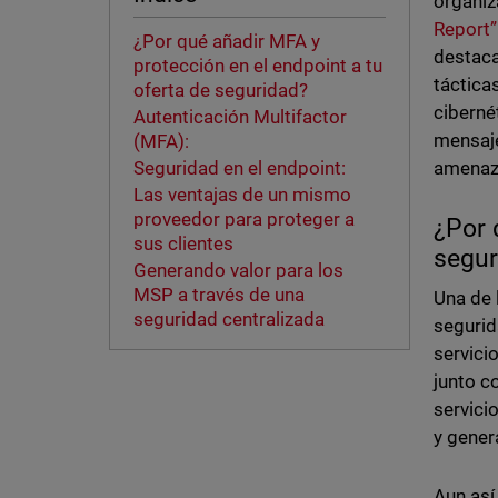
organiz
Report”
¿Por qué añadir MFA y
destaca
protección en el endpoint a tu
táctica
oferta de seguridad?
ciberné
Autenticación Multifactor
mensaje
(MFA):
amenaza
Seguridad en el endpoint:
Las ventajas de un mismo
proveedor para proteger a
¿Por 
sus clientes
segur
Generando valor para los
MSP a través de una
Una de 
seguridad centralizada
segurid
servici
junto c
servici
y gener
Aun así