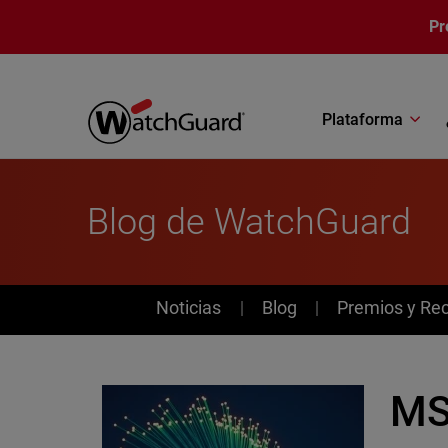
Pasar al contenido principal
Pr
Plataforma
Blog de WatchGuard
News
Noticias
Blog
Premios y Re
MS