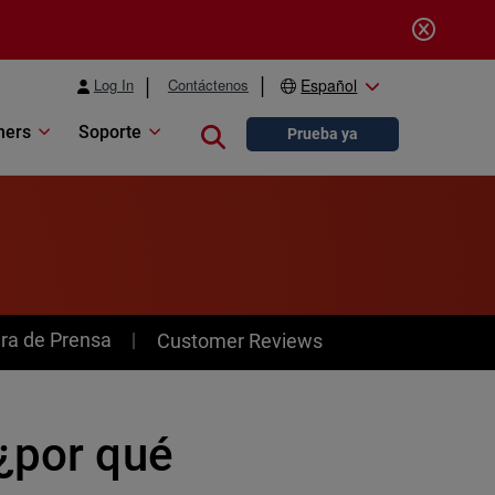
Log In
Contáctenos
Español
ners
Soporte
Close search
Prueba ya
ra de Prensa
Customer Reviews
 ¿por qué