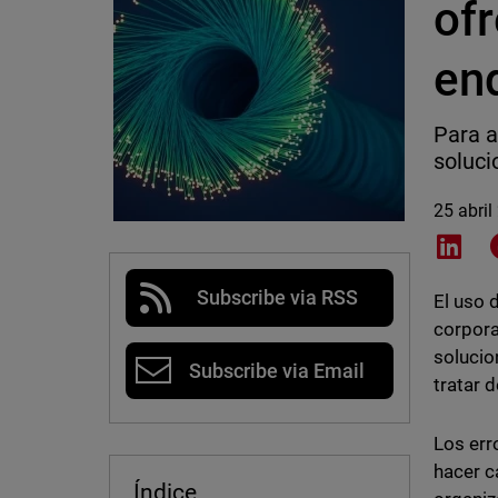
ofr
en
Para a
soluci
25 abril
Shar
Subscribe via RSS
El uso 
corpora
solucio
Subscribe via Email
tratar 
Los err
hacer c
Índice