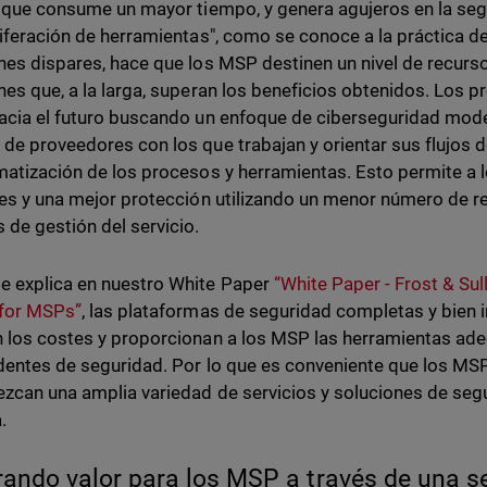
r que consume un mayor tiempo, y genera agujeros en la segu
liferación de herramientas", como se conoce a la práctica d
nes dispares, hace que los MSP destinen un nivel de recurso
nes que, a la larga, superan los beneficios obtenidos. Los 
acia el futuro buscando un enfoque de ciberseguridad mode
de proveedores con los que trabajan y orientar sus flujos de
matización de los procesos y herramientas. Esto permite a 
tes y una mejor protección utilizando un menor número de r
 de gestión del servicio.
 explica en nuestro White Paper
“White Paper - Frost & Sul
 for MSPs”
, las plataformas de seguridad completas y bien in
 los costes y proporcionan a los MSP las herramientas ade
identes de seguridad. Por lo que es conveniente que los M
ezcan una amplia variedad de servicios y soluciones de seg
.
ando valor para los MSP a través de una s