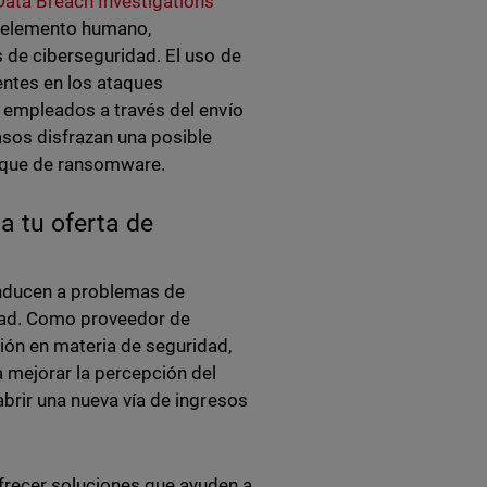
ata Breach Investigations
el elemento humano,
s de ciberseguridad. El uso de
entes en los ataques
s empleados a través del envío
sos disfrazan una posible
taque de ransomware.
a tu oferta de
onducen a problemas de
idad. Como proveedor de
ión en materia de seguridad,
a mejorar la percepción del
abrir una nueva vía de ingresos
recer soluciones que ayuden a