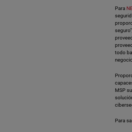
Para
NE
segurid
proporc
seguro"
proveed
proveed
todo ba
negocio
Proporc
capaces
MSP sum
solució
ciberse
Para sa