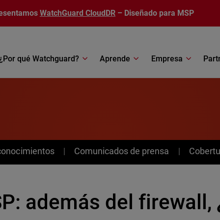
esentamos
WatchGuard CloudDR
– Diseñado para MSP
¿Por qué Watchguard?
Aprende
Empresa
Part
conocimientos
Comunicados de prensa
Cobertu
P: además del firewall,