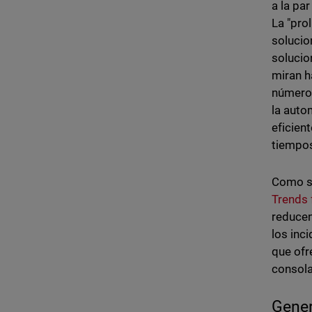
a la pa
La "pro
solucio
solucio
miran h
número 
la auto
eficien
tiempos
Como se
Trends
reducen
los inc
que ofr
consola
Gener