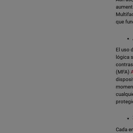
aumenta
Multifa
que fun
El uso 
lógica 
contras
(MFA)
disposi
momento
cualqui
protegi
Cada en