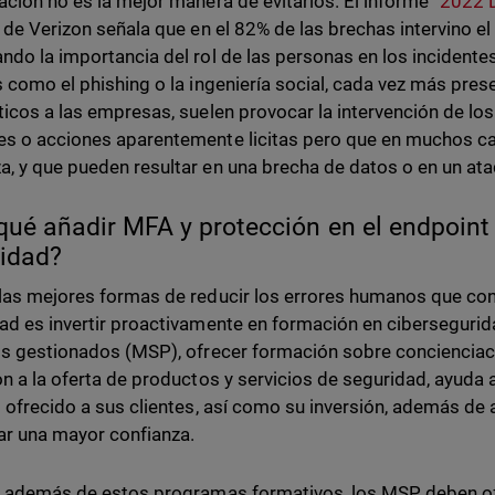
ación no es la mejor manera de evitarlos. El informe “
2022 D
de Verizon señala que en el 82% de las brechas intervino 
ndo la importancia del rol de las personas en los incidente
s como el phishing o la ingeniería social, cada vez más pres
ticos a las empresas, suelen provocar la intervención de lo
s o acciones aparentemente licitas pero que en muchos ca
, y que pueden resultar en una brecha de datos o en un a
qué añadir MFA y protección en el endpoint 
idad?
las mejores formas de reducir los errores humanos que c
ad es invertir proactivamente en formación en cibersegur
os gestionados (MSP), ofrecer formación sobre concienciac
on a la oferta de productos y servicios de seguridad, ayuda 
o ofrecido a sus clientes, así como su inversión, además de 
ar una mayor confianza.
, además de estos programas formativos, los MSP deben of