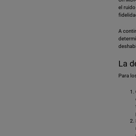
el ruid
fidelid
A conti
determi
deshabi
La d
Para lo