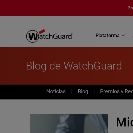
Pasar al contenido principal
Pr
Plataforma
Blog de WatchGuard
News
Noticias
Blog
Premios y Re
Mi