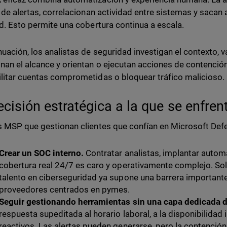
o de alertas, correlacionan actividad entre sistemas y sacan 
ad. Esto permite una cobertura continua a escala.
nuación, los analistas de seguridad investigan el contexto, 
nan el alcance y orientan o ejecutan acciones de contención
litar cuentas comprometidas o bloquear tráfico malicioso.
ecisión estratégica a la que se enfr
s MSP que gestionan clientes que confían en Microsoft Defe
Crear un SOC interno.
Contratar analistas, implantar autom
cobertura real 24/7 es caro y operativamente complejo. Sol
talento en ciberseguridad ya supone una barrera important
proveedores centrados en pymes.
Seguir gestionando herramientas sin una capa dedicada d
respuesta supeditada al horario laboral, a la disponibilidad i
reactivos. Las alertas pueden generarse, pero la contención 