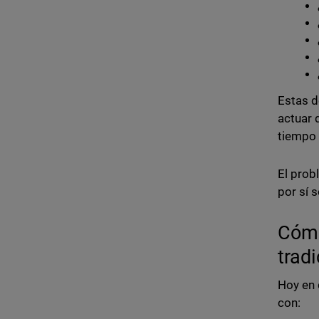
Estas d
actuar 
tiempo 
El prob
por sí 
Cómo
trad
Hoy en 
con: