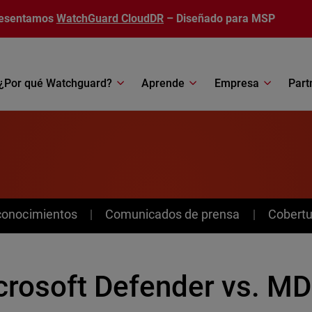
esentamos
WatchGuard CloudDR
– Diseñado para MSP
¿Por qué Watchguard?
Aprende
Empresa
Part
conocimientos
Comunicados de prensa
Cobertu
crosoft Defender vs. MD