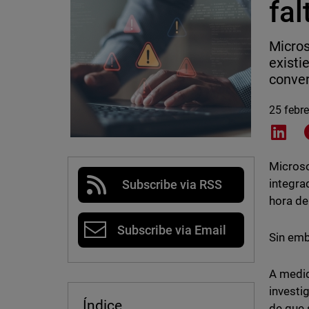
fal
Micros
exist
conver
25 febr
Shar
Microso
integra
Subscribe via RSS
hora de
Subscribe via Email
Sin emb
A medid
investi
Índice
de que 