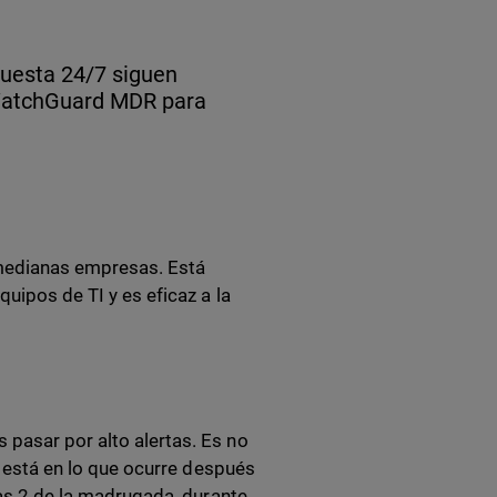
puesta 24/7 siguen
 WatchGuard MDR para
medianas empresas. Está
quipos de TI y es eficaz a la
 pasar por alto alertas. Es no
go está en lo que ocurre después
las 2 de la madrugada, durante