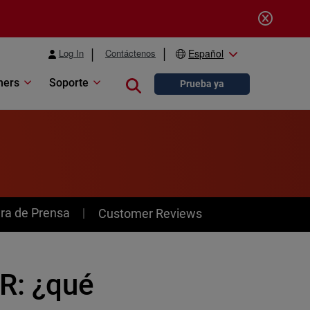
Log In
Contáctenos
Español
ners
Soporte
Close search
Prueba ya
ra de Prensa
Customer Reviews
R: ¿qué