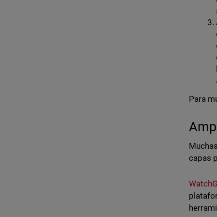
Para mu
Ampl
Muchas 
capas p
WatchG
platafo
herrami