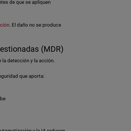
ntes de que se apliquen
cción
. El daño no se produce
 Gestionadas (MDR)
la detección y la acción.
eguridad que aporta:
ube
utomatización y la IA reducen