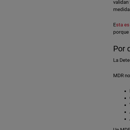
validan
medidas
E
sta es
porque 
Por 
La Dete
MDR no 
Un MDR 