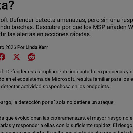
ta?
oft Defender detecta amenazas, pero sin una res
iendo brechas. Descubre por qué los MSP añaden
tir las alertas en acciones rápidas.
ero 2026
Por
Linda Kerr
e on LinkedIn
Share on Facebook
Share on X
Share on Reddit
ft Defender está ampliamente implantado en pequeñas y 
do en el ecosistema de Microsoft, resulta familiar para los e
 detectar actividad sospechosa en los endpoints.
argo, la detección por sí sola no detiene un ataque.
a que evolucionan las ciberamenazas, el mayor riesgo no es
garlas y responder a ellas con la suficiente rapidez. El ries
se genera una alerta. Si salta una alerta de alta gravedad a 