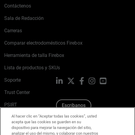
Contáctenos
Sala de Redacción
Carreras
Comparar electrodomésticos Firebox
Herramienta de talla Firebox
Lista de productos y SKUs
Soporte
LinkedIn
X
Facebook
Instagram
YouTube
Trust Center
PSIRT
Escríbanos
Al hacer clic en “Aceptar todas las cookies”, usted
Política de cookies
acepta que las cookies se guarden en su
dispositivo para mejorar la navegación del sitio,
Política de privacidad
analizar el uso del mismo, y colaborar con nuestros