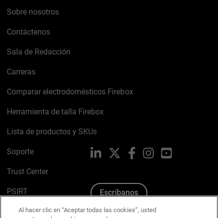
Sobre nosotros
Contáctenos
Sala de Redacción
Carreras
Comparar electrodomésticos Firebox
Herramienta de talla Firebox
Lista de productos y SKUs
Soporte
LinkedIn
X
Facebook
Instagram
YouTube
Trust Center
PSIRT
Escríbanos
Al hacer clic en “Aceptar todas las cookies”, usted
Política de cookies