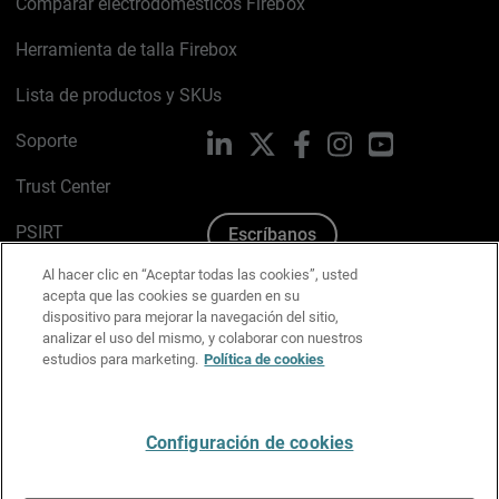
Comparar electrodomésticos Firebox
Herramienta de talla Firebox
Lista de productos y SKUs
Soporte
LinkedIn
X
Facebook
Instagram
YouTube
Trust Center
PSIRT
Escríbanos
Al hacer clic en “Aceptar todas las cookies”, usted
Política de cookies
acepta que las cookies se guarden en su
dispositivo para mejorar la navegación del sitio,
Política de privacidad
analizar el uso del mismo, y colaborar con nuestros
estudios para marketing.
Política de cookies
Kit de medios y marca
Preferencias de correo
Configuración de cookies