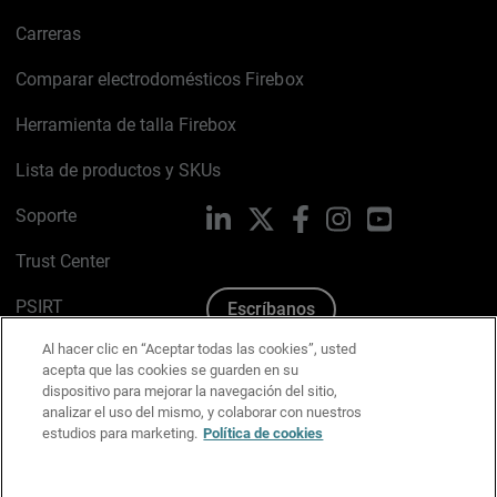
Carreras
Comparar electrodomésticos Firebox
Herramienta de talla Firebox
Lista de productos y SKUs
Soporte
LinkedIn
X
Facebook
Instagram
YouTube
Trust Center
PSIRT
Escríbanos
Al hacer clic en “Aceptar todas las cookies”, usted
Política de cookies
acepta que las cookies se guarden en su
dispositivo para mejorar la navegación del sitio,
Política de privacidad
analizar el uso del mismo, y colaborar con nuestros
estudios para marketing.
Política de cookies
Kit de medios y marca
Preferencias de correo