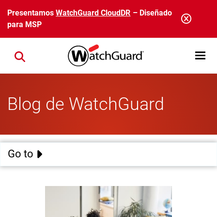
Pasar al contenido principal
Presentamos
WatchGuard CloudDR
– Diseñado
para MSP
Open mobi
Close search
Blog de WatchGuard
Go to