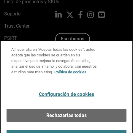
Lista de productos y SKUs
Soporte
LinkedIn
X
Facebook
Instagram
YouTube
Trust Center
PSIRT
Escríbanos
Al hacer clic en “Aceptar todas las cookies”, usted
Política de cookies
acepta que las cookies se guarden en su
dispositivo para mejorar la navegación del sitio,
Política de privacidad
analizar el uso del mismo, y colaborar con nuestros
estudios para marketing.
Política de cookies
Kit de medios y marca
Preferencias de correo
Configuración de cookies
Español
Rechazarlas todas
Copyright © 1996-2026 WatchGuard Technologies, Inc.
Todos los derechos reservados.
Terms of Use >