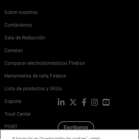
Sobre nosotros
Contáctenos
Sala de Redacción
Carreras
Comparar electrodomésticos Firebox
Herramienta de talla Firebox
Lista de productos y SKUs
Soporte
LinkedIn
X
Facebook
Instagram
YouTube
Trust Center
PSIRT
Escríbanos
Al hacer clic en “Aceptar todas las cookies”, usted