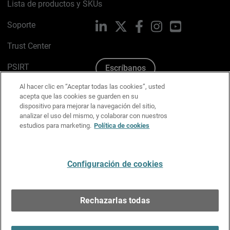
Lista de productos y SKUs
Soporte
LinkedIn
X
Facebook
Instagram
YouTube
Trust Center
PSIRT
Escríbanos
Al hacer clic en “Aceptar todas las cookies”, usted
Política de cookies
acepta que las cookies se guarden en su
dispositivo para mejorar la navegación del sitio,
Política de privacidad
analizar el uso del mismo, y colaborar con nuestros
estudios para marketing.
Política de cookies
Kit de medios y marca
Preferencias de correo
Configuración de cookies
Español
Rechazarlas todas
Copyright © 1996-2026 WatchGuard Technologies, Inc.