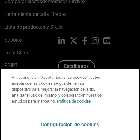
Comparar electrodomésticos Firebox
Herramienta de talla Firebox
Lista de productos y SKUs
Soporte
LinkedIn
X
Facebook
Instagram
YouTube
Trust Center
PSIRT
Escríbanos
Al hacer clic en “Aceptar todas las cookies”, usted
Política de cookies
acepta que las cookies se guarden en su
dispositivo para mejorar la navegación del sitio,
Política de privacidad
analizar el uso del mismo, y colaborar con nuestros
estudios para marketing.
Política de cookies
Kit de medios y marca
Preferencias de correo
Configuración de cookies