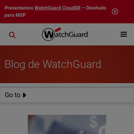
Pasar al contenido principal
Presentamos
WatchGuard CloudDR
– Diseñado
para MSP
Open mobi
Close search
Blog de WatchGuard
Go to