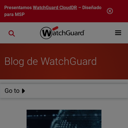
Pasar al contenido principal
Presentamos
WatchGuard CloudDR
– Diseñado
para MSP
Open mobi
Close search
Blog de WatchGuard
Go to